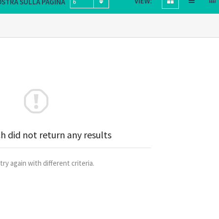
VIEW:
STRA SULLA PAGINA
6
h did not return any results
try again with different criteria.