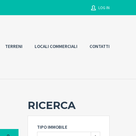
LOG IN
Username
TERRENI
LOCALI COMMERCIALI
CONTATTI
Password
Connect with:
RICERCA
Forgot
SIGN IN
password?
Remember me
TIPO IMMOBILE