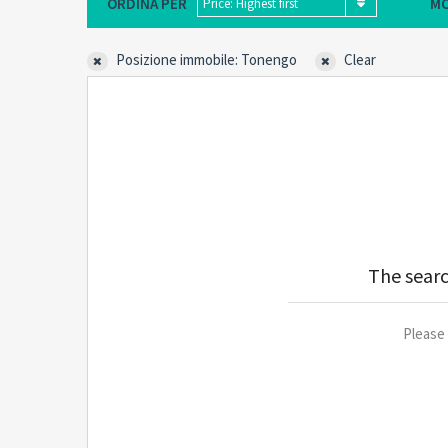
ORDINA PER
MO
Price: Highest first
Posizione immobile: Tonengo
Clear
The searc
Please 