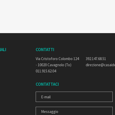
ALI
CONTATTI
Via Cristoforo Colombo 124
392.147.68.51
- 10020 Cavagnolo (To)
direzione@casaide
011.915.62.04
CONTATTACI
E-MAIL
MESSAGGIO