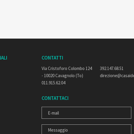
ALI
CONTATTI
Via Cristoforo Colombo 124
392.147.68.51
- 10020 Cavagnolo (To)
direzione@casaide
011.915.62.04
CONTATTACI
E-MAIL
MESSAGGIO