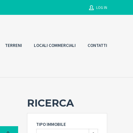
LOG IN
Username
TERRENI
LOCALI COMMERCIALI
CONTATTI
Password
Connect with:
RICERCA
Forgot
SIGN IN
password?
Remember me
TIPO IMMOBILE