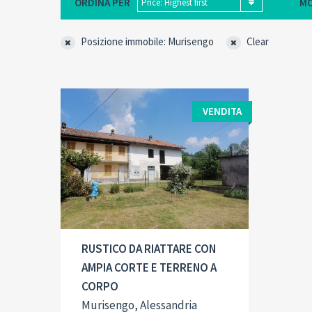
ORDINA PER
MO
Price: Highest first
Posizione immobile: Murisengo
Clear
VENDITA
Contract type:
Built-Up:
2
Vendita
193 M
RUSTICO DA RIATTARE CON
AMPIA CORTE E TERRENO A
CORPO
Murisengo, Alessandria