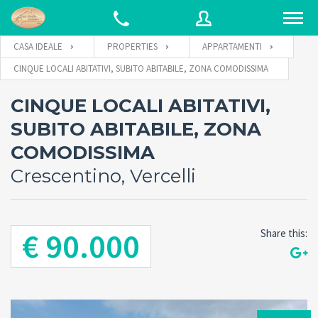
CASA IDEALE
PROPERTIES
APPARTAMENTI
CINQUE LOCALI ABITATIVI, SUBITO ABITABILE, ZONA COMODISSIMA
Username
CINQUE LOCALI ABITATIVI,
SUBITO ABITABILE, ZONA
Password
COMODISSIMA
Crescentino, Vercelli
Connect with:
€ 90.000
Share this:
Forgot
SIGN IN
password?
Remember me