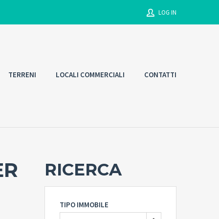
LOG IN
Username
TERRENI
LOCALI COMMERCIALI
CONTATTI
Password
Connect with:
ER
RICERCA
Forgot
SIGN IN
password?
Remember me
TIPO IMMOBILE