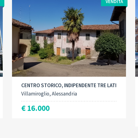
VENDITA
Contract type:
Built-Up:
2
Vendita
95 M
CENTRO STORICO, INDIPENDENTE TRE LATI
Villamiroglio, Alessandria
€ 16.000