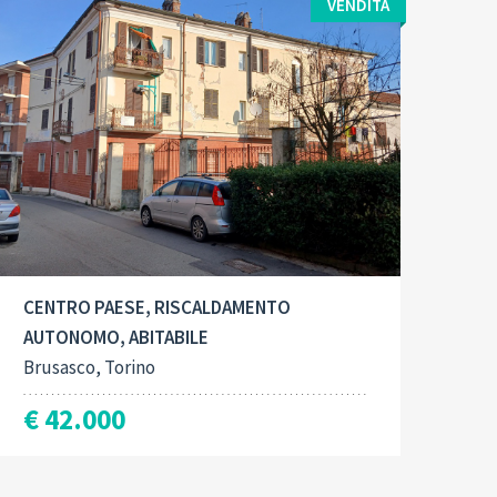
VENDITA
Contract type:
Built-Up:
2
Vendita
99 M
CENTRO PAESE, RISCALDAMENTO
AUTONOMO, ABITABILE
Brusasco, Torino
€ 42.000