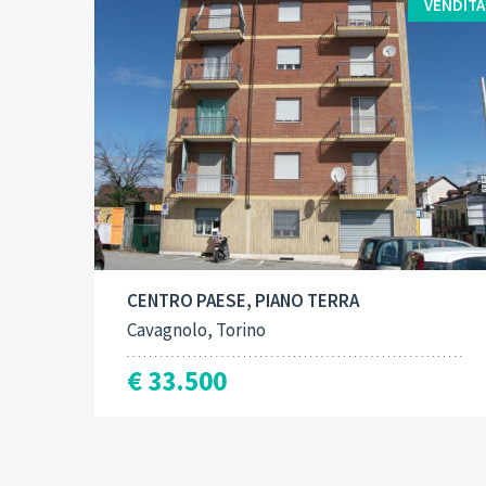
VENDITA
Contract type:
Built-Up:
2
Vendita
50 M
CENTRO PAESE, PIANO TERRA
Cavagnolo, Torino
€ 33.500