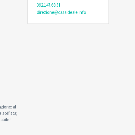
392.147.68.51
direzione@casaideale.info
zione: al
 soffitta;
tabile!