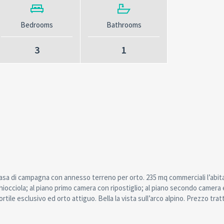
Bedrooms
Bathrooms
3
1
asa di campagna con annesso terreno per orto. 235 mq commerciali l’abita
occiola; al piano primo camera con ripostiglio; al piano secondo camera e
rtile esclusivo ed orto attiguo. Bella la vista sull’arco alpino. Prezzo trat