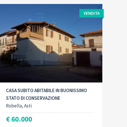
VENDITA
Contract type:
Built-Up:
2
Vendita
210 M
CASA SUBITO ABITABILE IN BUONISSIMO
STATO DI CONSERVAZIONE
Robella, Asti
€ 60.000