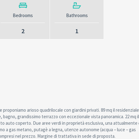
Bedrooms
Bathrooms
2
1
e proponiamo arioso quadrilocale con giardini privati. 89 mq il residenzial
re, bagno, grandissimo terrazzo con eccezionale vista panoramica. 22 mq il
o auto coperto. Due aree verdi in proprietà esclusiva, una attualmente
nomo a gas metano, putagè a legna, utenze autonome (acqua – luce – gas
ompresi nel prezzo. Margine di trattativa in sede di proposta.