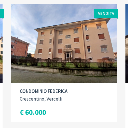
VENDITA
Contract type:
Built-Up:
2
Vendita
89 M
CONDOMINIO FEDERICA
Crescentino, Vercelli
€ 60.000