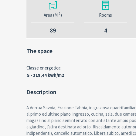
2
Area (M
)
Rooms
89
4
The space
Classe energetica:
G - 318,44 kWh/m2
Description
A Verrua Savoia, Frazione Tabbia, in graziosa quadrifamiliar
al primo ed ultimo piano: ingresso, cucina, sala, due came
magazzino al piano seminterrato con antistante ampio post
a giardino, l’altra destinata ad orto. Riscaldamento auto
indipendenti), cancello automatico. Libera subito, arredi c