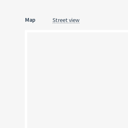
Map
Street view