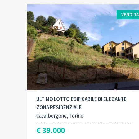
VENDITA
Contract type:
Built-Up:
2
Vendita
990 M
ULTIMO LOTTO EDIFICABILE DI ELEGANTE
ZONA RESIDENZIALE
Casalborgone, Torino
€ 39.000