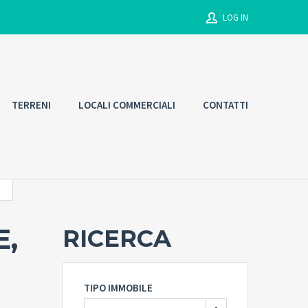
LOG IN
Username
TERRENI
LOCALI COMMERCIALI
CONTATTI
Password
Connect with:
,
RICERCA
Forgot
SIGN IN
password?
Remember me
TIPO IMMOBILE