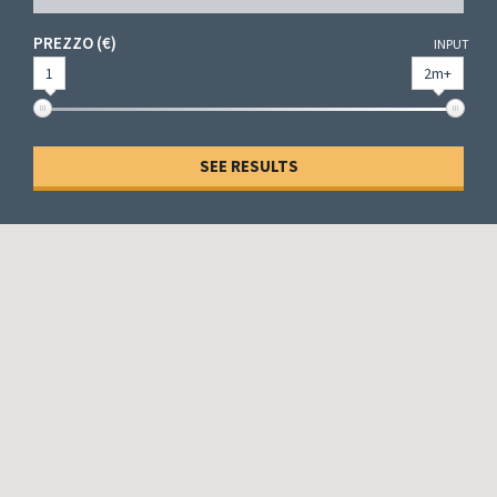
PREZZO (€)
INPUT
1
2m+
SEE RESULTS