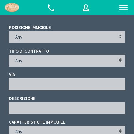
POSIZIONE IMMOBILE
Any
Username
TIPO DI CONTRATTO
Password
Any
VIA
Connect with:
DESCRIZIONE
Forgot
SIGN IN
password?
CARATTERISTICHE IMMOBILE
Remember me
Any