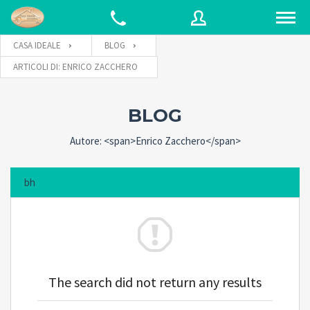
CASA IDEALE
BLOG
ARTICOLI DI: ENRICO ZACCHERO
Username
BLOG
Password
Autore: <span>Enrico Zacchero</span>
bh
Connect with:
Forgot
SIGN IN
password?
The search did not return any results
Remember me